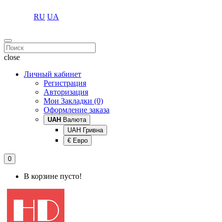
RU
UA
close
Личный кабинет
Регистрация
Авторизация
Мои Закладки (0)
Оформление заказа
UAH
Валюта
UAH Гривна
€ Евро
0
В корзине пусто!