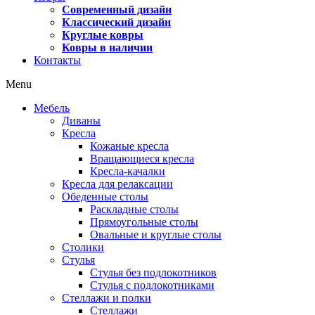
Современный дизайн
Классический дизайн
Круглые ковры
Ковры в наличии
Контакты
Menu
Мебель
Диваны
Кресла
Кожаные кресла
Вращающиеся кресла
Кресла-качалки
Кресла для релаксации
Обеденные столы
Раскладные столы
Прямоугольные столы
Овальные и круглые столы
Столики
Стулья
Стулья без подлокотников
Стулья с подлокотниками
Стеллажи и полки
Стеллажи