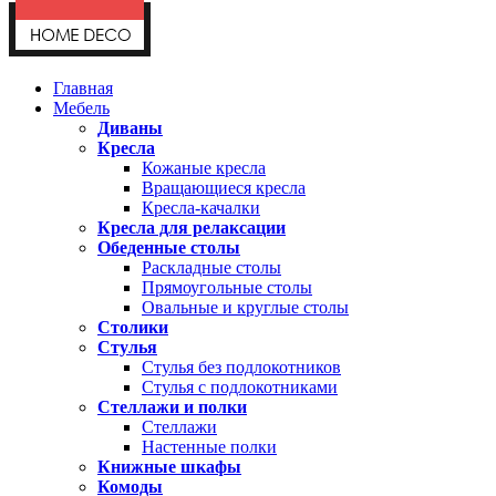
Главная
Мебель
Диваны
Кресла
Кожаные кресла
Вращающиеся кресла
Кресла-качалки
Кресла для релаксации
Обеденные столы
Раскладные столы
Прямоугольные столы
Овальные и круглые столы
Столики
Стулья
Стулья без подлокотников
Стулья с подлокотниками
Стеллажи и полки
Стеллажи
Настенные полки
Книжные шкафы
Комоды