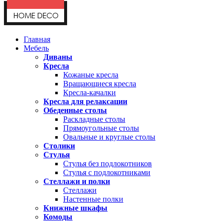
Главная
Мебель
Диваны
Кресла
Кожаные кресла
Вращающиеся кресла
Кресла-качалки
Кресла для релаксации
Обеденные столы
Раскладные столы
Прямоугольные столы
Овальные и круглые столы
Столики
Стулья
Стулья без подлокотников
Стулья с подлокотниками
Стеллажи и полки
Стеллажи
Настенные полки
Книжные шкафы
Комоды