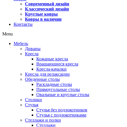
Современный дизайн
Классический дизайн
Круглые ковры
Ковры в наличии
Контакты
Menu
Мебель
Диваны
Кресла
Кожаные кресла
Вращающиеся кресла
Кресла-качалки
Кресла для релаксации
Обеденные столы
Раскладные столы
Прямоугольные столы
Овальные и круглые столы
Столики
Стулья
Стулья без подлокотников
Стулья с подлокотниками
Стеллажи и полки
Стеллажи