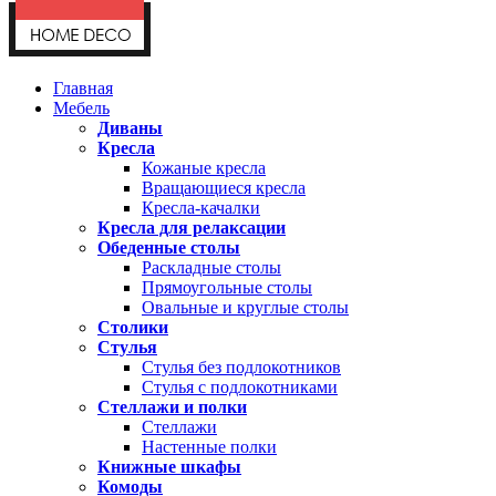
Главная
Мебель
Диваны
Кресла
Кожаные кресла
Вращающиеся кресла
Кресла-качалки
Кресла для релаксации
Обеденные столы
Раскладные столы
Прямоугольные столы
Овальные и круглые столы
Столики
Стулья
Стулья без подлокотников
Стулья с подлокотниками
Стеллажи и полки
Стеллажи
Настенные полки
Книжные шкафы
Комоды