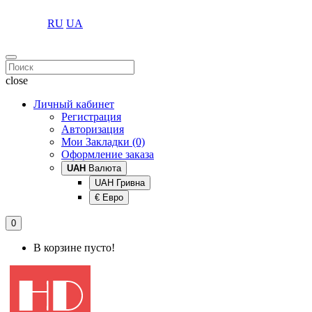
RU
UA
close
Личный кабинет
Регистрация
Авторизация
Мои Закладки (0)
Оформление заказа
UAH
Валюта
UAH Гривна
€ Евро
0
В корзине пусто!