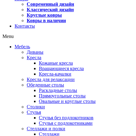
Современный дизайн
Классический дизайн
Круглые ковры
Ковры в наличии
Контакты
Menu
Мебель
Диваны
Кресла
Кожаные кресла
Вращающиеся кресла
Кресла-качалки
Кресла для релаксации
Обеденные столы
Раскладные столы
Прямоугольные столы
Овальные и круглые столы
Столики
Стулья
Стулья без подлокотников
Стулья с подлокотниками
Стеллажи и полки
Стеллажи