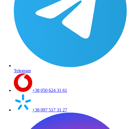
Telegram
+38 050 624 31 61
+38 097 517 31 27