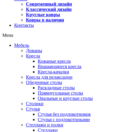
Современный дизайн
Классический дизайн
Круглые ковры
Ковры в наличии
Контакты
Menu
Мебель
Диваны
Кресла
Кожаные кресла
Вращающиеся кресла
Кресла-качалки
Кресла для релаксации
Обеденные столы
Раскладные столы
Прямоугольные столы
Овальные и круглые столы
Столики
Стулья
Стулья без подлокотников
Стулья с подлокотниками
Стеллажи и полки
Стеллажи