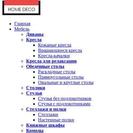
Главная
Мебель
Диваны
Кресла
Кожаные кресла
Вращающиеся кресла
Кресла-качалки
Кресла для релаксации
Обеденные столы
Раскладные столы
Прямоугольные столы
Овальные и круглые столы
Столики
Стулья
Стулья без подлокотников
Стулья с подлокотниками
Стеллажи и полки
Стеллажи
Настенные полки
Книжные шкафы
Комоды