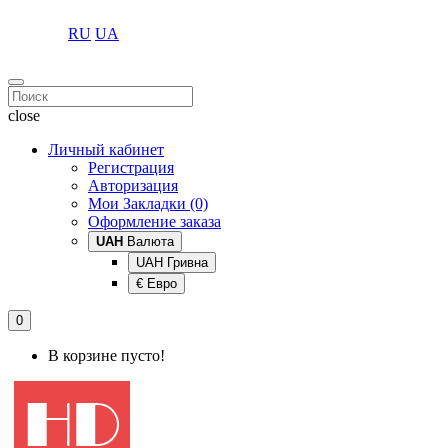
RU
UA
close
Личный кабинет
Регистрация
Авторизация
Мои Закладки (0)
Оформление заказа
UAH
Валюта
UAH Гривна
€ Евро
0
В корзине пусто!