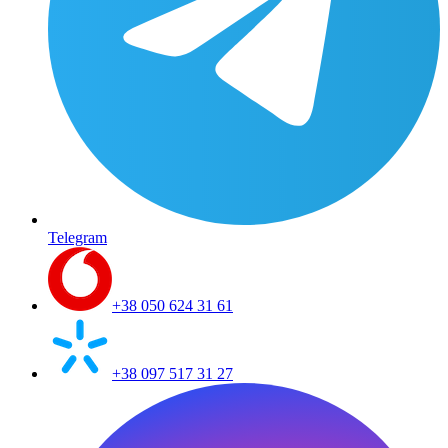
Telegram
+38 050 624 31 61
+38 097 517 31 27