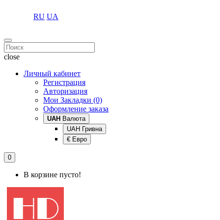
RU
UA
close
Личный кабинет
Регистрация
Авторизация
Мои Закладки (0)
Оформление заказа
UAH
Валюта
UAH Гривна
€ Евро
0
В корзине пусто!