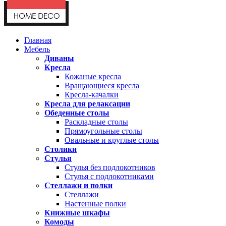
Главная
Мебель
Диваны
Кресла
Кожаные кресла
Вращающиеся кресла
Кресла-качалки
Кресла для релаксации
Обеденные столы
Раскладные столы
Прямоугольные столы
Овальные и круглые столы
Столики
Стулья
Стулья без подлокотников
Стулья с подлокотниками
Стеллажи и полки
Стеллажи
Настенные полки
Книжные шкафы
Комоды