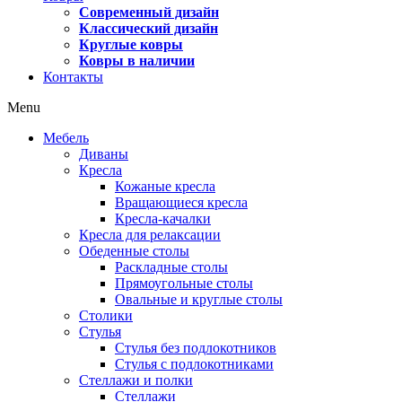
Современный дизайн
Классический дизайн
Круглые ковры
Ковры в наличии
Контакты
Menu
Мебель
Диваны
Кресла
Кожаные кресла
Вращающиеся кресла
Кресла-качалки
Кресла для релаксации
Обеденные столы
Раскладные столы
Прямоугольные столы
Овальные и круглые столы
Столики
Стулья
Стулья без подлокотников
Стулья с подлокотниками
Стеллажи и полки
Стеллажи