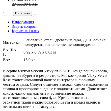
27 555.00
UAH
В корзину
Информация
Задать вопрос
Купить в 1 клик
Основание: сталь, древесина бука, ДСП; обивка:
Материал:
полиуретан; наполнение: пенополиуретан
В х Ш х
0.92 x 0.59 x 0.63 м
Г:
Вес:
15.0 кг
В серию мягкой мебели Vicky от KARE Design вошли кресла,
диваны и табуреты в ретро-стиле. Мягкое кресло Vicky Velvet
Rose станет изюминкой вашего интерьера и любимым
местом отдыха. Силуэт отличает высокая слегка наклоненная
спинка и просторное сиденье с подлокотниками. Дополняют
конструкцию аккуратные и устойчивые ножки,
изготовленные из массива бука. Кресло выполнено из
бархатной ткани нежно-розового цвета и представлено в
нескольких цветах и фактурах.