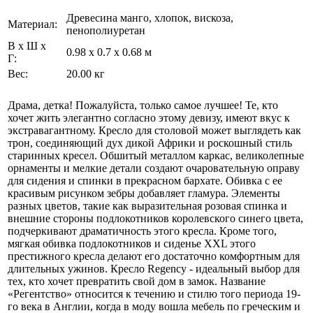
Древесина манго, хлопок, вискоза,
Материал:
пенополиуретан
В х Ш х
0.98 x 0.7 x 0.68 м
Г:
Вес:
20.00 кг
Драма, детка! Пожалуйста, только самое лучшее! Те, кто
хочет жить элегантно согласно этому девизу, имеют вкус к
экстравагантному. Кресло для столовой может выглядеть как
трон, соединяющий дух дикой Африки и роскошный стиль
старинных кресел. Обшитый металлом каркас, великолепные
орнаменты и мелкие детали создают очаровательную оправу
для сидения и спинки в прекрасном бархате. Обивка с ее
красивым рисунком зебры добавляет гламура. Элементы
разных цветов, такие как выразительная розовая спинка и
внешние стороны подлокотников королевского синего цвета,
подчеркивают драматичность этого кресла. Кроме того,
мягкая обивка подлокотников и сиденье XXL этого
престижного кресла делают его достаточно комфортным для
длительных ужинов. Кресло Regency - идеальный выбор для
тех, кто хочет превратить свой дом в замок. Название
«Регентство» относится к течению и стилю того периода 19-
го века в Англии, когда в моду вошла мебель по греческим и