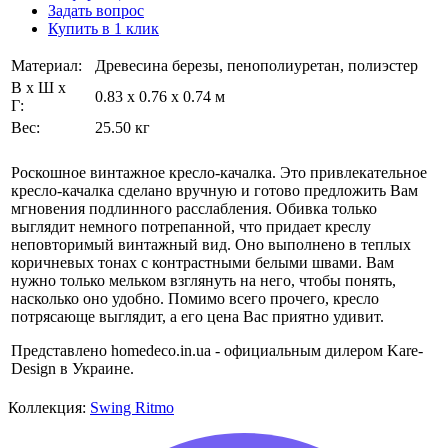
Задать вопрос
Купить в 1 клик
Материал:
Древесина березы, пенополиуретан, полиэстер
В х Ш х
0.83 x 0.76 x 0.74 м
Г:
Вес:
25.50 кг
Роскошное винтажное кресло-качалка. Это привлекательное
кресло-качалка сделано вручную и готово предложить Вам
мгновения подлинного расслабления. Обивка только
выглядит немного потрепанной, что придает креслу
неповторимый винтажный вид. Оно выполнено в теплых
коричневых тонах с контрастными белыми швами. Вам
нужно только мельком взглянуть на него, чтобы понять,
насколько оно удобно. Помимо всего прочего, кресло
потрясающе выглядит, а его цена Вас приятно удивит.
Представлено homedeco.in.ua - официальным дилером Kare-
Design в Украине.
Коллекция:
Swing Ritmo