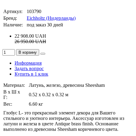
Артикул:
103790
Бренд:
Eichholtz (Нидерланды)
Наличие:
под заказ 30 дней
22 908.00
UAH
26 950.00
UAH
В корзину
Информация
Задать вопрос
Купить в 1 клик
Материал:
Латунь, железо, древесина Sheesham
В х Ш х
0.52 x 0.32 x 0.32 м
Г:
Вес:
6.60 кг
Глобус L- это прекрасный элемент декора для Вашего
стильного и уютного интерьера. Аксессуар изготовлен из
латуни и железа в цвете Antique brass finish. Основание
выполнено из
древесины Sheesham
коричневого цвета.